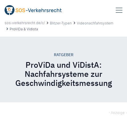
Inhalt
springen
sos-verkehrsrecht.de/c/
Blitzer-Typen
Videonachfahrsystem
ProViDa & Vidista
Suchbegriff
eingeben
RATGEBER
Über uns
ProViDa und ViDistA:
Nachfahrsysteme zur
Ablauf
Geschwindigkeitsmessung
Erfahrungen
Ratgeber
Hilfe & Kontakt