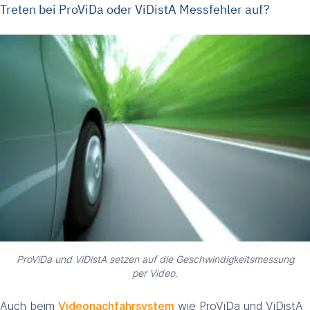
Treten bei ProViDa oder ViDistA Messfehler auf?
ProViDa und ViDistA setzen auf die Geschwindigkeitsmessung
per Video.
Auch beim
Videonachfahrsystem
wie ProViDa und ViDistA