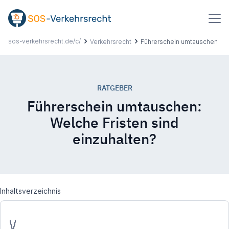
Inhalt
springen
sos-verkehrsrecht.de/c/
Verkehrsrecht
Führerschein umtauschen
Suchbegriff
eingeben
RATGEBER
Über uns
Führerschein umtauschen:
Welche Fristen sind
Ablauf
einzuhalten?
Erfahrungen
Inhaltsverzeichnis
Ratgeber
Hilfe & Kontakt