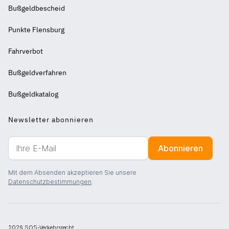
Weiterführende
Bußgeldbescheid
Links
-
Punkte Flensburg
2
Fahrverbot
Bußgeldverfahren
Bußgeldkatalog
Newsletter abonnieren
Abonnieren
Ihre
E-
Mit dem Absenden akzeptieren Sie unsere
Mail
Datenschutzbestimmungen
.
2026 SOS-Verkehrsrecht