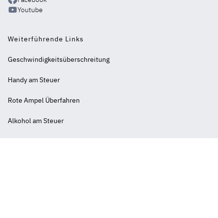
Youtube
Weiterführende Links
Geschwindigkeitsüberschreitung
Handy am Steuer
Rote Ampel Überfahren
Alkohol am Steuer
Abstand nicht eingehalten
Weiterführende
Bußgeldbescheid
Links
-
Punkte Flensburg
2
Fahrverbot