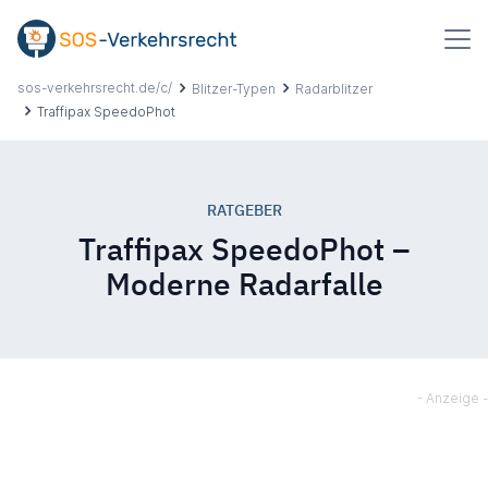
Inhalt
springen
sos-verkehrsrecht.de/c/
Blitzer-Typen
Radarblitzer
Traffipax SpeedoPhot
Suchbegriff
eingeben
RATGEBER
Über uns
Traffipax SpeedoPhot –
Moderne Radarfalle
Ablauf
Erfahrungen
Ratgeber
Hilfe & Kontakt