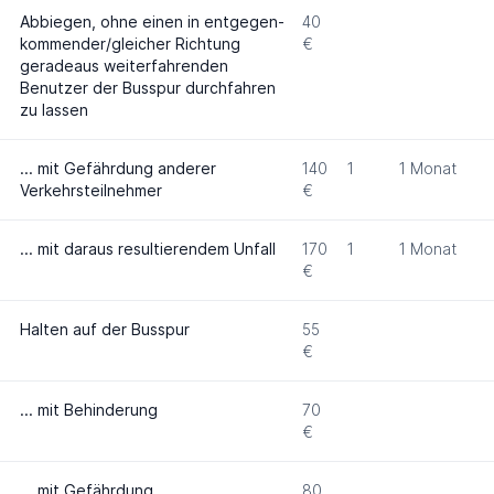
Abbiegen, ohne ei­nen in entgegen­
40
kommender/gleicher Richtung
€
gerade­aus weiter­fahrenden
Benutzer der Busspur durch­fahren
zu lassen
... mit Gefähr­dung anderer
140
1
1 Monat
Verkehrs­teilnehmer
€
... mit daraus resul­tieren­dem Unfall
170
1
1 Monat
€
Hal­ten auf der Bus­spur
55
€
... mit Behinderung
70
€
... mit Gefährdung
80