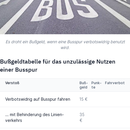
Es droht ein Bußgeld, wenn eine Busspur verbotswidrig benutzt
wird.
Bußgeldtabelle für das unzulässige Nutzen
einer Busspur
Verstoß
Buß­
Punk­
Fahrverbot
geld
te
Verbotswi­drig auf Bus­spur fahren
15 €
... mit Behin­derung des Linien­
35
verkehrs
€