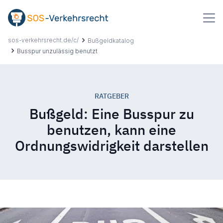
Inhalt
springen
sos-verkehrsrecht.de/c/
Bußgeldkatalog
Busspur unzulässig benutzt
Suchbegriff
eingeben
RATGEBER
Über uns
Bußgeld: Eine Busspur zu
benutzen, kann eine
Ablauf
Ordnungswidrigkeit darstellen
Erfahrungen
Ratgeber
Hilfe & Kontakt