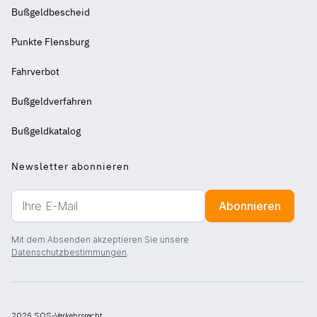
Weiterführende
Bußgeldbescheid
Links
-
Punkte Flensburg
2
Fahrverbot
Bußgeldverfahren
Bußgeldkatalog
Newsletter abonnieren
Abonnieren
Ihre
E-
Mit dem Absenden akzeptieren Sie unsere
Mail
Datenschutzbestimmungen
.
2026 SOS-Verkehrsrecht